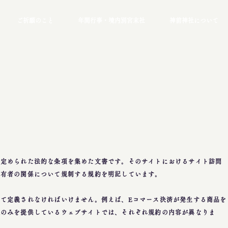
ご祈願のこと
年間行事・境内別宮末社
神前神社について
て定められた法的な条項を集めた文書です。そのサイトにおけるサイト訪問
所有者の関係について規制する規約を明記しています。
て定義されなければいけません。例えば、Eコマース決済が発生する商品を
報のみを提供しているウェブサイトでは、それぞれ規約の内容が異なりま