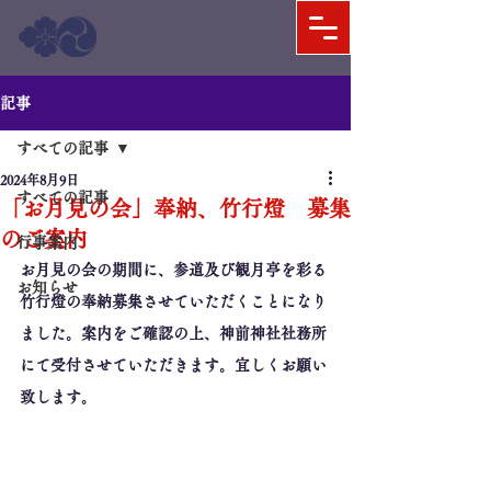
記事
すべての記事
2024年8月9日
すべての記事
「お月見の会」奉納、竹行燈 募集
のご案内
行事案内
お月見の会の期間に、参道及び観月亭を彩る
お知らせ
竹行燈の奉納募集させていただくことになり
ました。案内をご確認の上、神前神社社務所
にて受付させていただきます。宜しくお願い
致します。