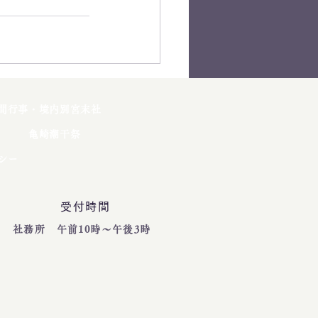
間行事・境内別宮末社
亀崎潮干祭
シー
受付時間
社務所 午前10時～午後3時